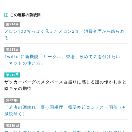
この連載の前後回
第214回
メロン100％っぽく見えたメロン2％、消費者庁から怒られ
る
第213回
Twitterに新機能「サークル」登場、改めて気を付けたい
「ネットの使い方」
第212回
ザッカーバーグのメタバース自撮りに感じる謎の懐かしさと
陰キャの期待
第211回
「若者の酒離れ」憂う国税庁、需要喚起コンテスト開催（※
減税除く）
第210回