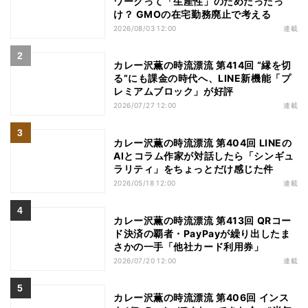
ワークって「生産性」のためだったっ
け？ GMOの在宅勤務廃止で考える
2026/08/03 12:00
連載
カレー沢薫の時流漂流 第414回 “縁を切
る”にも課金の時代へ、LINE新機能「プ
レミアムブロック」が好評
2026/07/27 12:00
連載
カレー沢薫の時流漂流 第404回 LINEの
AIとコラム作家が対話したら「シンギュ
ラリティ」をちょっとだけ感じた件
2026/05/18 12:00
連載
カレー沢薫の時流漂流 第413回 QRコー
ド決済の覇者・PayPayが繰り出したま
さかの一手「他社カード利用券」
2026/07/20 12:00
連載
カレー沢薫の時流漂流 第406回 インス