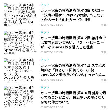
ネット
カレー沢薫の時流漂流 第413回 QRコー
ド決済の覇者・PayPayが繰り出したま
さかの一手「他社カード利用券」
2026/07/20 12:00
連載
ネット
カレー沢薫の時流漂流 第412回 無課金で
は文句も言いづらい、「X」ヘビーユー
ザーがSpaceX株を購入した理由
2026/07/13 12:00
連載
ネット
カレー沢薫の時流漂流 第411回 スマホの
契約は「何となく面倒くさい」勢、
povo2.0と楽天モバイルのすったもんだ
を眺める
2026/07/06 12:00
連載
ネット
カレー沢薫の時流漂流 第410回 趣味で通
ってるコンビニが、最近争いの場になり
がちな件について
2026/06/29 12:00
連載