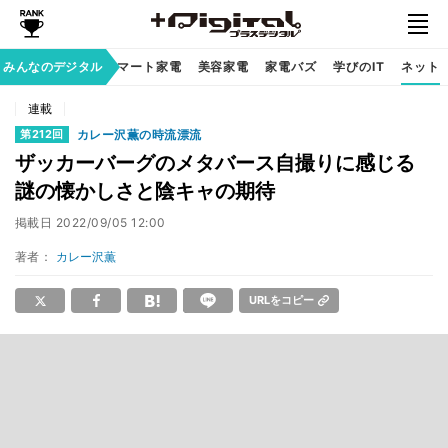
家族のデジタル
みんなのデジタル
スマート家電
美容家電
家電バズ
学びのIT
ネット
連載
カレー沢薫の時流漂流
第212回
ザッカーバーグのメタバース自撮りに感じる
謎の懐かしさと陰キャの期待
掲載日
2022/09/05 12:00
著者：
カレー沢薫
URLをコピー