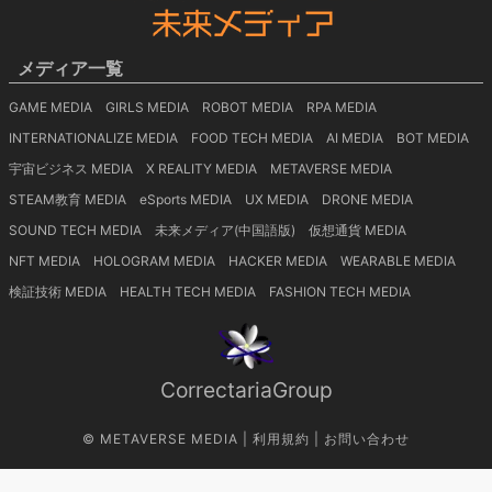
メディア一覧
GAME MEDIA
GIRLS MEDIA
ROBOT MEDIA
RPA MEDIA
INTERNATIONALIZE MEDIA
FOOD TECH MEDIA
AI MEDIA
BOT MEDIA
宇宙ビジネス MEDIA
X REALITY MEDIA
METAVERSE MEDIA
STEAM教育 MEDIA
eSports MEDIA
UX MEDIA
DRONE MEDIA
SOUND TECH MEDIA
未来メディア(中国語版)
仮想通貨 MEDIA
NFT MEDIA
HOLOGRAM MEDIA
HACKER MEDIA
WEARABLE MEDIA
検証技術 MEDIA
HEALTH TECH MEDIA
FASHION TECH MEDIA
CorrectariaGroup
©
METAVERSE MEDIA
|
利用規約
|
お問い合わせ