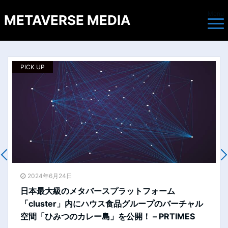
Menu
METAVERSE MEDIA
PICK UP
P
2024年6月19日
［インタビュー］クラスターが考えるメタバースと
は。ユーザーがモノを作り出す先にある未来と，
clusterが目指す場所。CEO加藤直人氏と青海亮太