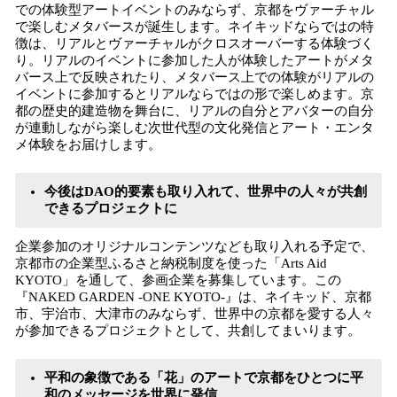
での体験型アートイベントのみならず、京都をヴァーチャル
で楽しむメタバースが誕生します。ネイキッドならではの特
徴は、リアルとヴァーチャルがクロスオーバーする体験づく
り。リアルのイベントに参加した人が体験したアートがメタ
バース上で反映されたり、メタバース上での体験がリアルの
イベントに参加するとリアルならではの形で楽しめます。京
都の歴史的建造物を舞台に、リアルの自分とアバターの自分
が連動しながら楽しむ次世代型の文化発信とアート・エンタ
メ体験をお届けします。
今後はDAO的要素も取り入れて、世界中の人々が共創
できるプロジェクトに
企業参加のオリジナルコンテンツなども取り入れる予定で、
京都市の企業型ふるさと納税制度を使った「Arts Aid
KYOTO」を通して、参画企業を募集しています。この
『NAKED GARDEN -ONE KYOTO-』は、ネイキッド、京都
市、宇治市、大津市のみならず、世界中の京都を愛する人々
が参加できるプロジェクトとして、共創してまいります。
平和の象徴である「花」のアートで京都をひとつに平
和のメッセージを世界に発信