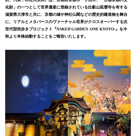
を
化財」の一つとして世界遺産に登録されている比叡山延暦寺を有する
読
滋賀県大津市と共に、京都の城や神社仏閣などの歴史的建造物を舞台
み
に、リアルとメタバースのヴァーチャル世界がクロスオーバーする次
込
世代型街歩きプロジェクト『NAKED GARDEN -ONE KYOTO-』を今
み
秋より本格始動することをご報告いたします。
中
で
す