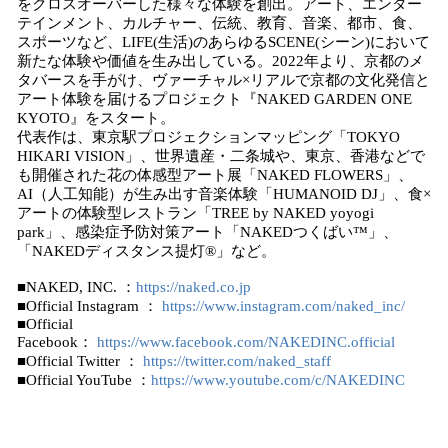
をクロスオーバーした様々な体験を創出。アート、エンター
テインメント、カルチャー、伝統、教育、音楽、都市、食、
スポーツなど、LIFE(生活)のあらゆるSCENE(シーン)において
新たな体験や価値を生み出している。2022年より、京都のメ
タバースを手がけ、ヴァーチャル×リアルで京都の文化発信と
アート体験を届けるプロジェクト『NAKED GARDEN ONE
KYOTO』をスタート。
代表作は、東京駅プロジェクションマッピング「TOKYO
HIKARI VISION」、世界遺産・二条城や、東京、香港などで
も開催された花の体感型アート展「NAKED FLOWERS」、
AI（人工知能）が生み出す音楽体験「HUMANOID DJ」、食×
アートの体験型レストラン「TREE by NAKED yoyogi
park」、感染症予防対策アート「NAKEDつくばい™️」、
「NAKEDディスタンス提灯®︎」など。
■NAKED, INC. ：
https://naked.co.jp
■Official Instagram ：
https://www.instagram.com/naked_inc/
■Official
Facebook：
https://www.facebook.com/NAKEDINC.official
■Official Twitter ：
https://twitter.com/naked_staff
■Official YouTube ：
https://www.youtube.com/c/NAKEDINC