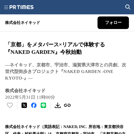
株式会社ネイキッド
フォロー
「京都」をメタバース×リアルで体験する
『NAKED GARDEN』今秋始動
―ネイキッド、京都市、宇治市、滋賀県大津市との共創、次
世代型街歩きプロジェクト『NAKED GARDEN -ONE
KYOTO-』―
株式会社ネイキッド
2022年5月31日 11時00分
い
い
ね
！
株式会社ネイキッド（英語表記：NAKED, INC. 所在地：東京都渋谷
数
区、代表：村松亮太郎）は、京都府京都市・宇治市、「古都京都の文