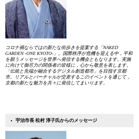
コロナ禍ならではの新たな街歩きを提案する「NAKED
GARDEN -ONE KYOTO-」。国際秩序が危機を迎える中，平和
を願うメッセージを世界へ発信する機会ともなります。実施
に向けて御尽力の関係者の皆様に，心から敬意を表します。
「伝統と先端が融合するデジタル創造都市」を目指す京都
市。リアルとバーチャルが交差するこのイベントを通じて，
京都の新たな魅力を共々に発信してまいります。
宇治市長 松村 淳子氏からのメッセージ