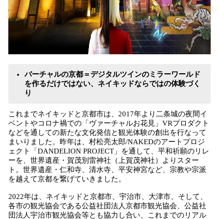
バーチャルの京都＝デジタルツインのミラーワールド
を作るだけではない、ネイキッドならではの体験づく
り
これまでネイキッドと京都市は、2017年より二条城の夜間イ
ベントやコロナ禍での「ヴァーチャルお花見」VRプロダクト
などを通しての新たな文化発信と観光体験の創出を行なって
まいりました。昨年は、村松亮太郎/NAKEDのアートプロジ
ェクト「DANDELION PROJECT」を通して、平和祈願のリレ
ーを、世界遺産・賀茂別雷神社（上賀茂神社）よりスター
ト。世界遺産・仁和寺、清水寺、平安神宮など、宗教や宗派
を越えて京都を繋げていきました。
2022年は、ネイキッドと京都市、宇治市、大津市、そして、
各市の観光協会である公益社団法人京都市観光協会、公益社
団法人宇治市観光協会等とも協力し合い、これまでのリアル