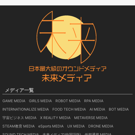
メディア一覧
GAME MEDIA
GIRLS MEDIA
ROBOT MEDIA
RPA MEDIA
INTERNATIONALIZE MEDIA
FOOD TECH MEDIA
AI MEDIA
BOT MEDIA
宇宙ビジネス MEDIA
X REALITY MEDIA
METAVERSE MEDIA
STEAM教育 MEDIA
eSports MEDIA
UX MEDIA
DRONE MEDIA
SOUND TECH MEDIA
未来メディア(中国語版)
仮想通貨 MEDIA