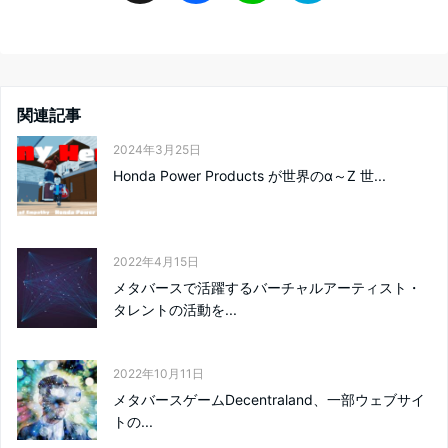
a
i
a
c
n
t
関連記事
e
e
e
2024年3月25日
Honda Power Products が世界のα～Z 世...
b
n
o
a
2022年4月15日
o
メタバースで活躍するバーチャルアーティスト・
タレントの活動を...
k
2022年10月11日
メタバースゲームDecentraland、一部ウェブサイ
トの...