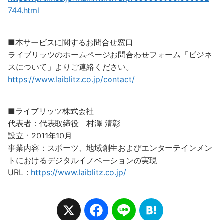
744.html
■本サービスに関するお問合せ窓口
ライブリッツのホームページお問合わせフォーム「ビジネ
スについて」よりご連絡ください。
https://www.laiblitz.co.jp/contact/
■ライブリッツ株式会社
代表者：代表取締役 村澤 清彰
設立：2011年10月
事業内容：スポーツ、地域創生およびエンターテインメン
トにおけるデジタルイノベーションの実現
URL：
https://www.laiblitz.co.jp/
X
F
L
H