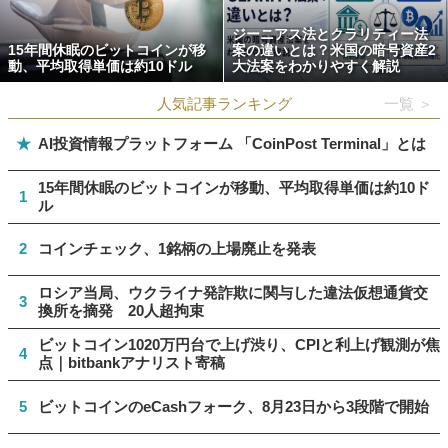
ジーニアス法とクラリティー法
15年間休眠のビットコインが移
案の違いとは？米国の暗号資産2
動、平均取得単価は約10ドル
大法案をわかりやすく解説
人気記事ランキング
一覧 ＞
★
AI投資情報プラットフォーム 「CoinPost Terminal」とは
15年間休眠のビットコインが移動、平均取得単価は約10ド
1
ル
2
コインチェック、1銘柄の上場廃止を発表
ロシア当局、ウクライナ発詐欺に関与した違法仮想通貨交
3
換所を摘発 20人超拘束
ビットコイン1020万円台で上げ渋り、CPIと利上げ観測が焦
4
点｜bitbankアナリスト寄稿
5
ビットコインのeCashフォーク、8月23日から3段階で開始