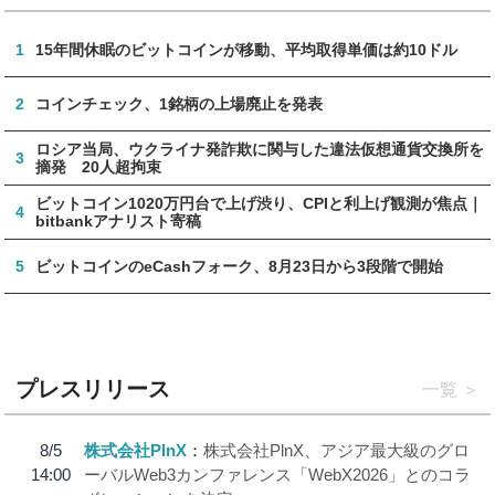
1
15年間休眠のビットコインが移動、平均取得単価は約10ドル
2
コインチェック、1銘柄の上場廃止を発表
ロシア当局、ウクライナ発詐欺に関与した違法仮想通貨交換所を
3
摘発 20人超拘束
ビットコイン1020万円台で上げ渋り、CPIと利上げ観測が焦点｜
4
bitbankアナリスト寄稿
5
ビットコインのeCashフォーク、8月23日から3段階で開始
プレスリリース
一覧
8/5
株式会社PlnX
株式会社PlnX、アジア最大級のグロ
14:00
ーバルWeb3カンファレンス「WebX2026」とのコラ