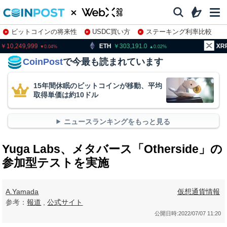
ビットコインの将来性
USDC買い方
ステーキング利率比較
株特集・関連銘柄
,249,999
ETH
303,191.0
XRP
1
0.04
0.02
CoinPost
で今最も読まれています
15年間休眠のビットコインが移動、平均
取得単価は約10ドル
ニュースランキングをもっと見る
Yuga Labs、メタバース「Otherside」の
参加型テストを実施
A.Yamada
仮想通貨情報
参考：
報道
,
公式サイト
公開日時:
2022/07/07 11:20