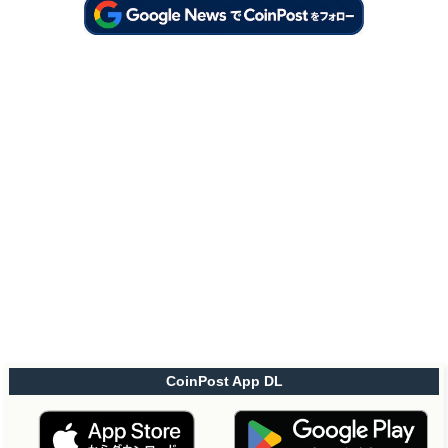
CoinPost App DL