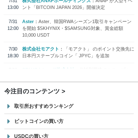
7/31
株式会社ANAPホールディングス
ANAP が大型イベ
13:00
ント「BITCOIN JAPAN 2026」開催決定
7/31
Aster
Aster、韓国RWAシーズン1取引キャンペーン
12:00
を開始 $SKHYNIX・$SAMSUNG対象、賞金総額
10,000 USDT
7/30
株式会社モアクト
「モアクト」 のポイント交換先に
18:30
日本円ステーブルコイン「 JPYC」を追加
7/29
SBI VCトレード株式会社
信託型円建てステーブル
19:30
コイン「JPYSC」徹底解説セミナーを開催
今注目のコンテンツ
取引所おすすめランキング
ビットコインの買い方
USDCの買い方