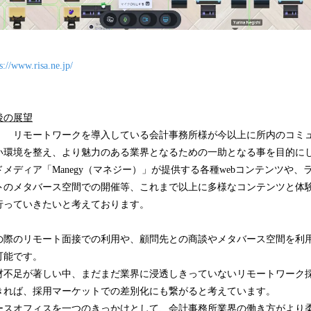
s://www.risa.ne.jp/
後の展望
 リモートワークを導入している会計事務所様が今以上に所内のコミ
い環境を整え、より魅力のある業界となるための一助となる事を目的に
メディア「Manegy（マネジー）」が提供する各種webコンテンツや、
ト
のメタバース空間での開催等、これまで以上に多様なコンテンツと体
行っていきたいと考えております。
の際のリモート面接での利用や、顧問先との商談やメタバース空間を利
可能です。
材不足が著しい中、まだまだ業界に浸透しきっていないリモートワーク
きれば、採用マーケットでの差別化にも繋がると考えています。
ースオフィスを一つのきっかけとして、会計事務所業界の働き方がより