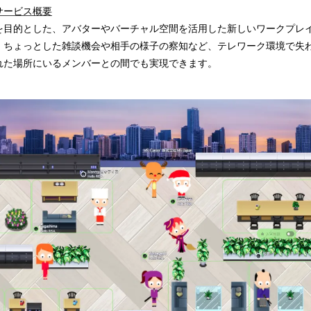
込
サービス概要
み
を目的とした、アバターやバーチャル空間を活用した新しいワークプレイ
中
、ちょっとした雑談機会や相手の様子の察知など、テレワーク環境で失
で
れた場所にいるメンバーとの間でも実現できます。
す