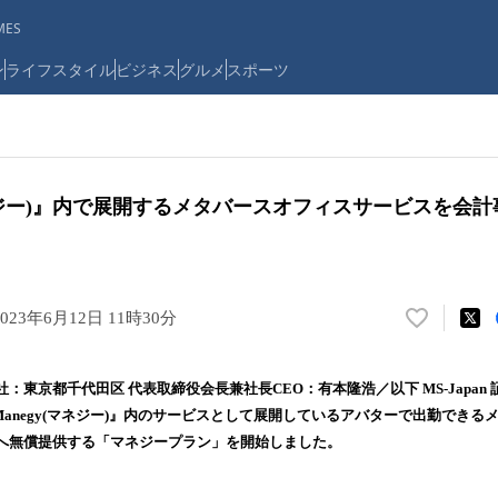
ES
ン
ライフスタイル
ビジネス
グルメ
スポーツ
マネジー)』内で展開するメタバースオフィスサービスを会
2023年6月12日 11時30分
い
い
ね
(本社：東京都千代田区 代表取締役会長兼社長CEO：有本隆浩／以下 MS-Japan 
！
り『Manegy(マネジー)』内のサービスとして展開しているアバターで出勤でき
数
へ無償提供する「マネジープラン」を開始しました。
を
読
み