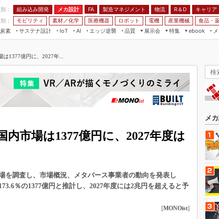
程別：
組み込み開発
メカ設計
製造マネジメント
物流
R＆D
キャリア
FA
業別：
モビリティ
素材／化学
医療機器
ロボット
電機
産業機械
食品・
炭素
サステナ設計
エッジ逆襲
品質
展示会
特集
メ
IoT
AI
ebook
伝承
組み込み開発
CEATEC
読者調査まとめ
編集後記
1377億円に、2027年...
JIMTOF
保全
メカ設計
つながるクルマ
組込み/エッジ コンピューティング
ス
 AI
製造マネジメント
5G
展＆IoT/5Gソリューション展
VR／AR
FA
IIFES
モビリティ
フィールドサービス
国際ロボット展
素材／化学
FPGA
メカ
ジャパンモビリティショー
組み込み画像技術
国内市場は1377億円に、2027年度は
TECHNO-FRONTIER
組み込みモデリング
人テク展
Windows Embedded
スマート工場EXPO
場を調査し、市場概況、メタバース事業者の動向を発表し
車載ソフト開発
EdgeTech+
73.6％の1377億円と推計し、2027年度には2兆円を超えると予
ISO26262
日本ものづくりワールド
無償設計ツール
[
MONOist
]
AUTOMOTIVE WORLD