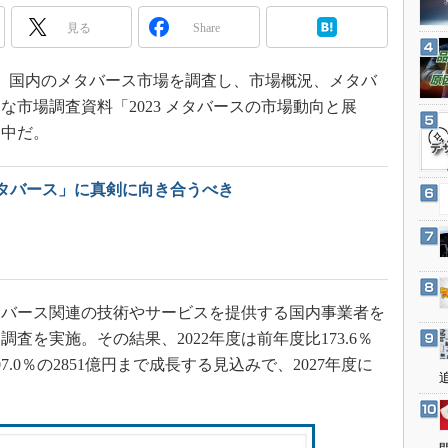
3Dプリンタ
産業オープンネット展
見る
Share
デジタルツインとCAE
S＆OP
0日、国内のメタバース市場を調査し、市場概況、メタバ
インダストリー4.0
市場調査資料「2023 メタバースの市場動向と展
イノベーション
売中だ。
製造業ビッグデータ
タバース」に真剣に向き合うべき
メイドインジャパン
植物工場
知財マネジメント
海外生産
タバース関連の技術やサービスを提供する国内事業者を
グローバル設計・開発
査を実施。その結果、2022年度は前年度比173.6％
制御セキュリティ
07.0％の2851億円まで成長する見込みで、2027年度に
新型コロナへの対応