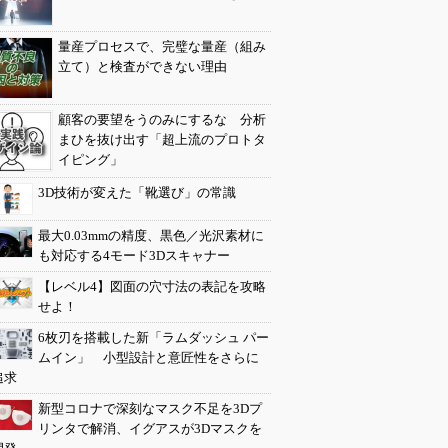
量産プロセスで、完璧な量産（組み
立て）と検査ができない理由
顧客の要望をうのみにするな 分析
まひを抜け出す「超上流のプロトタ
イピング」
3D技術が変えた「靴選び」の常識
最大0.03mmの精度、黒色／光沢素材に
も対応する4モード3Dスキャナー
【レベル4】図面の穴寸法の表記を攻略
せよ！
6枚刃を搭載した新「ラムダッシュ パー
ムイン」 小型設計と意匠性をさらに
追求
新型コロナで深刻なマスク不足を3Dプ
リンタで解消、イグアスが3Dマスクを