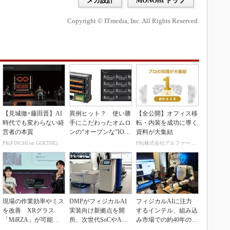
メカ設計
MONOist トップ
Copyright © ITmedia, Inc. All Rights Reserved.
【見城徹×藤田晋】AI
異例ヒット？ 使い勝
【全公開】オフィス移
時代でも変わらない経
手にこだわったオムロ
転・内装を成功に導く
営者の本質
ンの“オープンな”IO-L
資料が大集結
inkマスター
PR(FINCHI on GOETHE)
PR(株式会社アルファーテクノ)
現場の作業効率やミス
DMPがフィジカルAI
フィジカルAIに注力
を改善 XRグラス
実装向け新拠点を開
するインテル、組み込
「MiRZA」が可能に
所、次世代SoCやAM
み市場での約40年の実
するピッキングDX
Rデモを披露
績を生かせるか