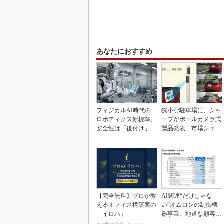
あなたにおすすめ
フィジカルAI時代の
狭小な駐車場に、シャ
ロボティクス新標準、
ープがポールカメラ式
安全性は「後付け」で
製品発表 市場シェア
なく「設計の核心」
10％目指す
【完全無料】プロが教
AI関連“だけじゃな
えるオフィス構築案の
い”オムロンの制御機
「イロハ」
器事業、地道な顧客基
盤強化が結実