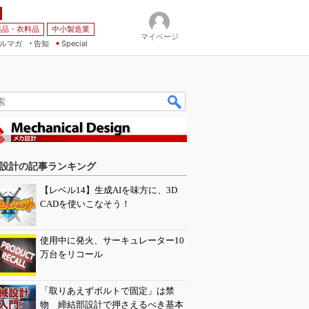
薬品・衣料品
中小製造業
マイページ
ルマガ
告知
Special
設計の記事ランキング
【レベル14】生成AIを味方に、3D
CADを使いこなそう！
使用中に発火、サーキュレーター10
万台をリコール
「取りあえずボルトで固定」は禁
物 締結部設計で押さえるべき基本