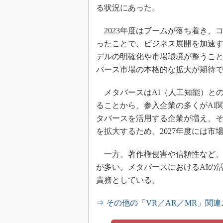
る状況にあった。
2023年度はブームが落ち着き、
ったことで、ビジネス展開を加速
デルの明確化や市場環境が整うこ
バース市場の本格的な拡大が期待
メタバースはAI（人工知能）と
ることから、参入企業の多くがAI
タバースを活用する企業が増え、
を拡大するため、2027年度には市
一方、著作権侵害や信頼性など、
が多い。メタバースにおけるAIの
責務としている。
⇒ その他の「VR／AR／MR」関