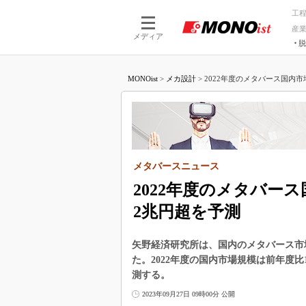
工
産
メディア
脱
つながる技術
AI×技術
MONOist
>
メカ設計
>
2022年度のメタバース国内市場は
つながる工場
AI×設備
つながるサービ
Physical
メタバースニュース
2022年度のメタバース
2兆円超を予測
矢野経済研究所は、国内のメタバース市
た。2022年度の国内市場規模は前年度比1
測する。
2023年09月27日 09時00分 公開