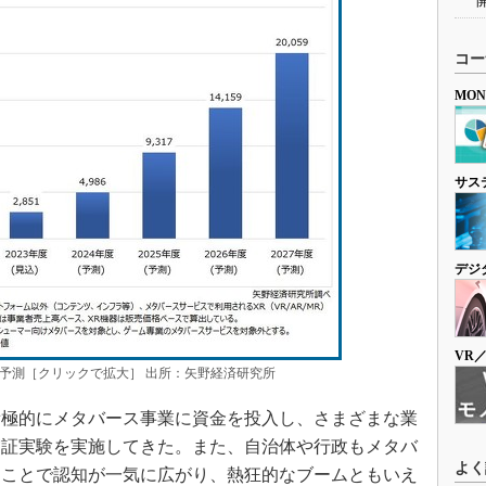
コー
MO
サス
デジ
VR
予測［クリックで拡大］ 出所：矢野経済研究所
積極的にメタバース事業に資金を投入し、さまざまな業
実証実験を実施してきた。また、自治体や行政もメタバ
よく
ることで認知が一気に広がり、熱狂的なブームともいえ